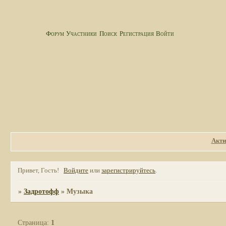
Форум
Участники
Поиск
Регистрация
Войти
Акти
Привет, Гость!
Войдите
или
зарегистрируйтесь
.
»
Задротофф
»
Музыка
Страница:
1