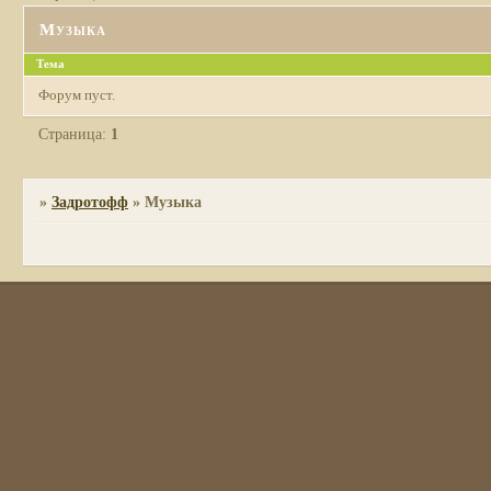
Музыка
Тема
Форум пуст.
Страница:
1
»
Задротофф
»
Музыка